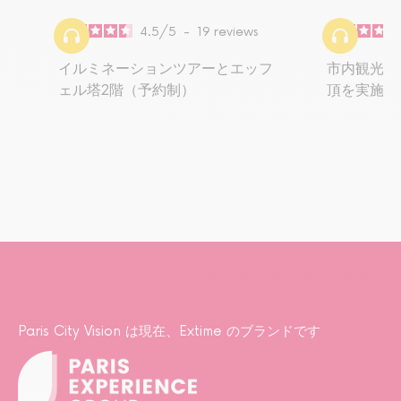
4.5
/
5
-
19
reviews
イルミネーションツアーとエッフ
市内観光と
ェル塔2階（予約制）
頂を実施
Paris City Vision は現在、Extime のブランドです