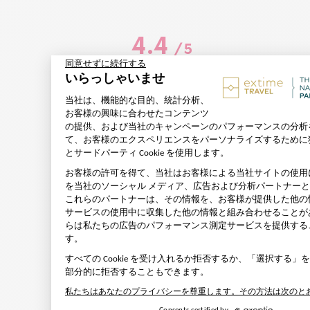
4.4
/
5
Based on
25
reviews subject
to moderation
See all reviews on this site
5
stars
14
4
stars
8
3
stars
3
2
stars
0
1
star
0
Sort reviews