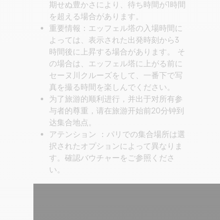
期せぬ豊かさにより、待ち時間が1時間
を超える場合があります。
重要情報：エッフェル塔の入場時間に
よっては、表示された出発時刻から3
時間後に上昇する場合があります。 そ
の場合は、エッフェル塔に上がる前に
セーヌ川クルーズをして、一番下で写
真を撮る時間を楽しんでください。
为了旅游的顺利进行，并出于对所有参
与者的尊重，请在旅游开始前20分钟到
达集合地点。
アテンション ：パリでの集合場所は選
択されたオプションによって異なりま
す。確認バウチャーをご参照くださ
い。