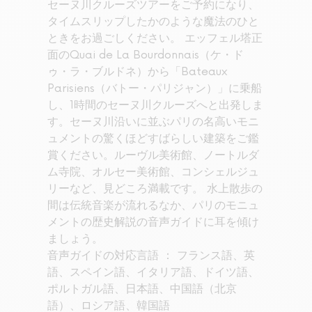
セーヌ川クルーズツアーをご予約になり、
タイムスリップしたかのような魔法のひと
ときをお過ごしください。 エッフェル塔正
面のQuai de La Bourdonnais（ケ・ド
ゥ・ラ・ブルドネ）から「Bateaux
Parisiens（バトー・パリジャン）」に乗船
し、1時間のセーヌ川クルーズへと出発しま
す。セーヌ川沿いに並ぶパリの名高いモニ
ュメントの驚くほどすばらしい建築をご鑑
賞ください。ルーヴル美術館、ノートルダ
ム寺院、オルセー美術館、コンシェルジュ
リーなど、見どころ満載です。 水上散歩の
間は伝統音楽が流れるなか、パリのモニュ
メントの歴史解説の音声ガイドに耳を傾け
ましょう。
音声ガイドの対応言語 ： フランス語、英
語、スペイン語、イタリア語、ドイツ語、
ポルトガル語、日本語、中国語（北京
語）、ロシア語、韓国語