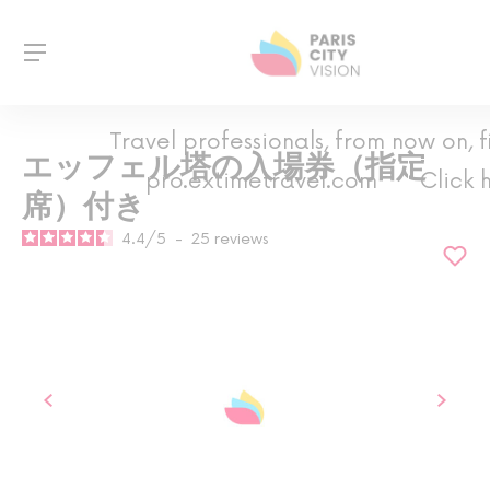
Travel professionals, from now on, f
エッフェル塔の入場券（指定
pro.extimetravel.com
Click 
席）付き
4.4
/
5
-
25
reviews