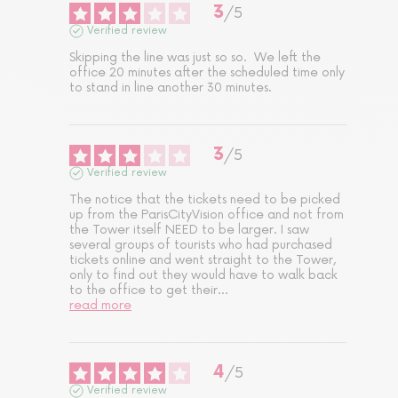
3
/
5
Verified review
Skipping the line was just so so.  We left the 
office 20 minutes after the scheduled time only 
to stand in line another 30 minutes.
3
/
5
Verified review
The notice that the tickets need to be picked 
up from the ParisCityVision office and not from 
the Tower itself NEED to be larger. I saw 
several groups of tourists who had purchased 
tickets online and went straight to the Tower, 
only to find out they would have to walk back 
to the office to get their
...
read more
4
/
5
Verified review