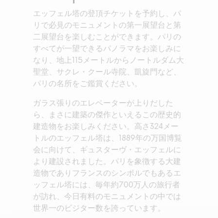
エッフェル塔の登頂チケットを予約し、パ
リで必見のモニュメントの第一展望台と第
二展望台を楽しむことができます。パリの
すべてが一望できるパノラマをお楽しみに
なり、地上115メートルからノートルダム大
聖堂、サクレ・クール寺院、凱旋門など、
パリの名所をご鑑賞ください。
ガラス張りのエレベーターが上りだした
ら、まさに建築の傑作といえるこの歴史的
建造物をお楽しみください。高さ324メー
トルのエッフェル塔は、1889年の万国博覧
会に向けて、ギュスターヴ・エッフェルに
より建設されました。パリを象徴する大建
造物でありフランスのシンボルでもあるエ
ッフェル塔には、毎年約700万人の旅行者
が訪れ、今日有料のモニュメントの中では
世界一のビジター数を誇っています。