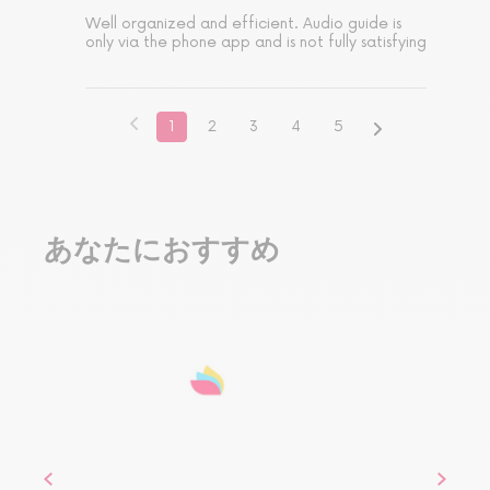
Well organized and efficient. Audio guide is 
only via the phone app and is not fully satisfying
1
2
3
4
5
あなたにおすすめ