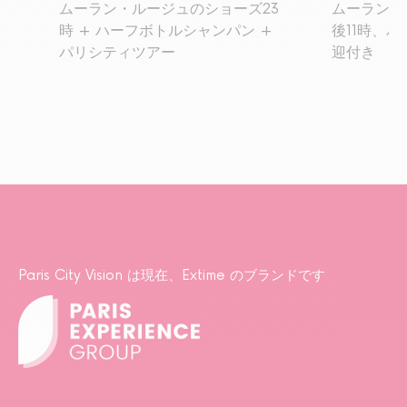
ムーラン・ルージュのショーズ23
ムーラン・
時 + ハーフボトルシャンパン +
後11時、
パリシティツアー
迎付き
Paris City Vision は現在、Extime のブランドです