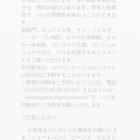
を増便して訪問します。音声解説を聞きな
がら、物語の核心に迫ります。音楽と効果
音で、パリの雰囲気を味わうことができま
す。
凱旋門、エッフェル塔、サン・ジェルマ
ン・デ・プレ地区、ルーブル美術館、オル
セー美術館、コンコルド広場、コンシェル
ジュリーなど、パリを代表するモニュメン
トもご覧いただけます。
市内観光は、ムーランルージュのショーと
は別の日に予約することができます。
ご希望の日時をご予約いただくには、電話
（(+33.(0)1.44.55.60.00）またはメール
（
resa@pariscityvision.com
）で、パリ市
内観光のご予約をお願いいたします。
ご注意ください ：
お客様はエレガントな服装をお願いしま
す。ショートパンツ、ジーンズ、テニスシ