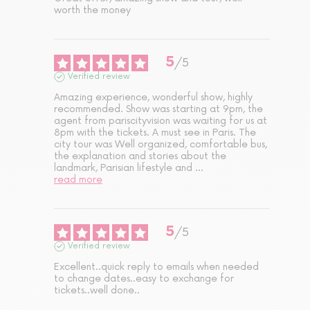
worth the money
5
/
5
Verified review
Amazing experience, wonderful show, highly 
recommended. Show was starting at 9pm, the 
agent from pariscityvision was waiting for us at 
8pm with the tickets. A must see in Paris. The 
city tour was Well organized, comfortable bus, 
the explanation and stories about the 
landmark, Parisian lifestyle and 
...
read more
5
/
5
Verified review
Excellent..quick reply to emails when needed 
to change dates..easy to exchange for 
tickets..well done..