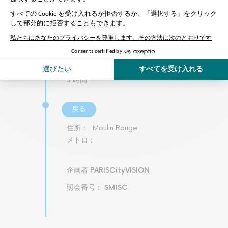
front of the ticket office
メトロ：
Blanche
所要時間
3 時間
戻る
住所：
Moulin Rouge
メトロ：
企画者 PARISCityVISION
照会番号： SM1SC