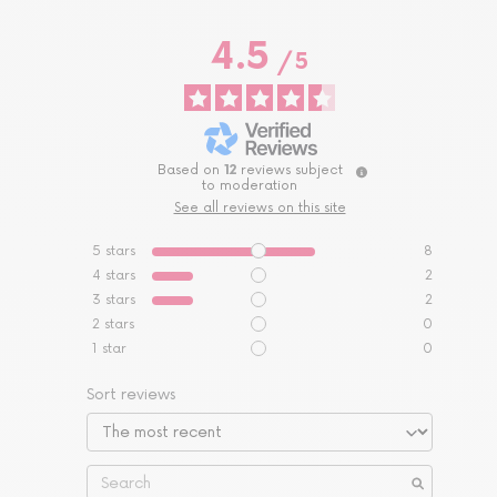
4.5
/
5
Based on
12
reviews subject
to moderation
See all reviews on this site
5
stars
8
4
stars
2
3
stars
2
2
stars
0
1
star
0
Sort reviews