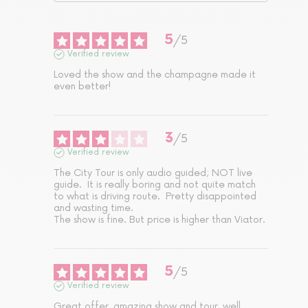
5
/
5
Verified review
Loved the show and the champagne made it 
even better!
3
/
5
Verified review
The City Tour is only audio guided; NOT live 
guide.  It is really boring and not quite match 
to what is driving route.  Pretty disappointed 
and wasting time. 

The show is fine. But price is higher than Viator.
5
/
5
Verified review
Great offer, amazing show and tour, well 