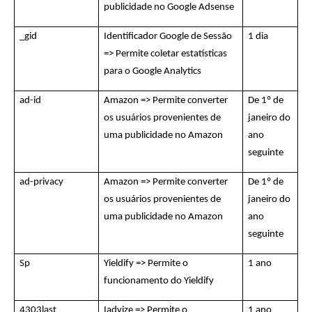
publicidade no Google Adsense
_gid
Identificador Google de Sessão
1 dia
=> Permite coletar estatísticas
para o Google Analytics
ad-id
Amazon => Permite converter
De 1º de
os usuários provenientes de
janeiro do
uma publicidade no Amazon
ano
seguinte
ad-privacy
Amazon => Permite converter
De 1º de
os usuários provenientes de
janeiro do
uma publicidade no Amazon
ano
seguinte
Sp
Yieldify => Permite o
1 ano
funcionamento do Yieldify
4303last
Iadvize => Permite o
1 ano