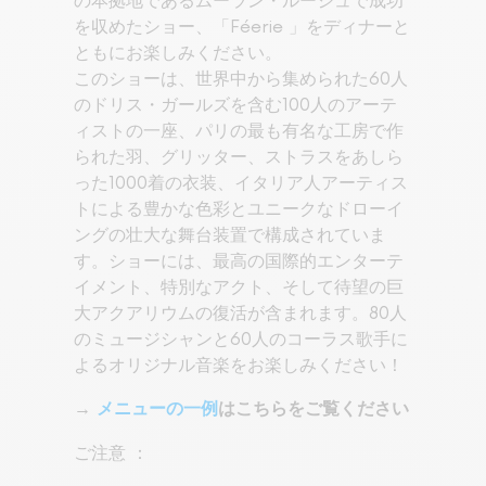
の本拠地であるムーラン・ルージュで成功
を収めたショー、「Féerie 」をディナーと
ともにお楽しみください。
このショーは、世界中から集められた60人
のドリス・ガールズを含む100人のアーテ
ィストの一座、パリの最も有名な工房で作
られた羽、グリッター、ストラスをあしら
った1000着の衣装、イタリア人アーティス
トによる豊かな色彩とユニークなドローイ
ングの壮大な舞台装置で構成されていま
す。ショーには、最高の国際的エンターテ
イメント、特別なアクト、そして待望の巨
大アクアリウムの復活が含まれます。80人
のミュージシャンと60人のコーラス歌手に
よるオリジナル音楽をお楽しみください！
→
メニューの一例
はこちらをご覧ください
ご注意 ：