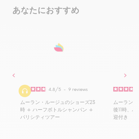
あなたにおすすめ
4.8
/
5
-
9
reviews
ムーラン・ルージュのショーズ23
ムーラン・
時 + ハーフボトルシャンパン +
後11時、
パリシティツアー
迎付き