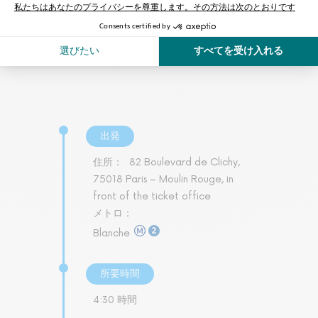
出発
住所：
82 Boulevard de Clichy,
75018 Paris – Moulin Rouge, in
front of the ticket office
メトロ：
Blanche
所要時間
4:30 時間