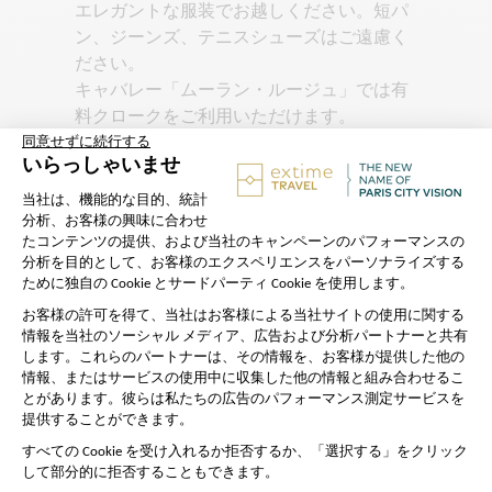
エレガントな服装でお越しください。短パ
ン、ジーンズ、テニスシューズはご遠慮く
ださい。
キャバレー「ムーラン・ルージュ」では有
料クロークをご利用いただけます。
お子様は6歳からご入場いただけます。
ショーは21:00に始まり、23:00に終わりま
す。
詳細...
より少なく表示
以下を確認してください
すべてお任せください