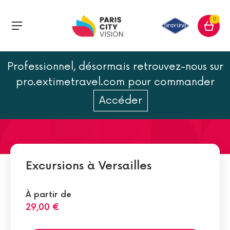
0
Professionnel, désormais retrouvez-nous sur
Les différentes pièces du
pro.extimetravel.com pour commander
château de Versailles
Accéder
Excursions à Versailles
À partir de
29,00 €