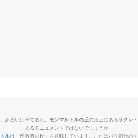
、あるいは車であれ、
の頂上にある
モンマルトルの丘
サクレ・
入るモニュメントではないでしょうか。
は「殉教者の丘」を意味しています。これはパリ初代の
トル