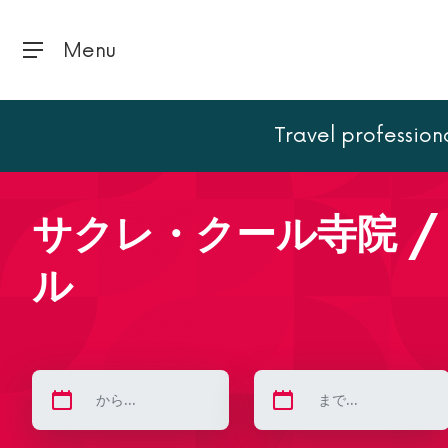
Menu
Travel profession
トップページ
パリ
パリの名所
サクレ・クール寺院 /
サクレ・クール寺院 /
ル