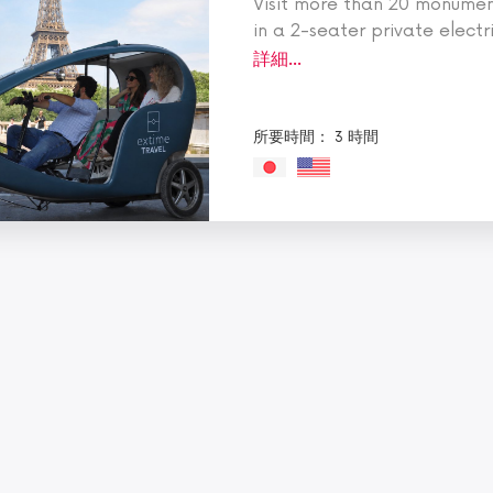
Visit more than 20 monument
in a 2-seater private electr
From the Eiffel Tower to 
詳細...
district, and the Champs-El
所要時間： 3 時間