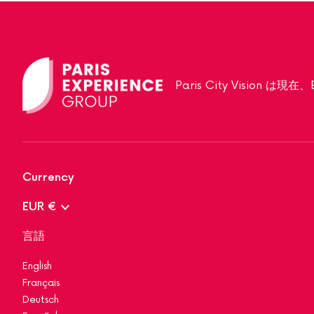
Paris City Vision は
Currency
EUR €
言語
English
Français
Deutsch