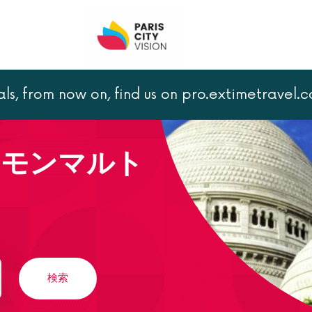
als, from now on, find us on pro.extimetravel.
 モンマルトル
 モンマルト
検索