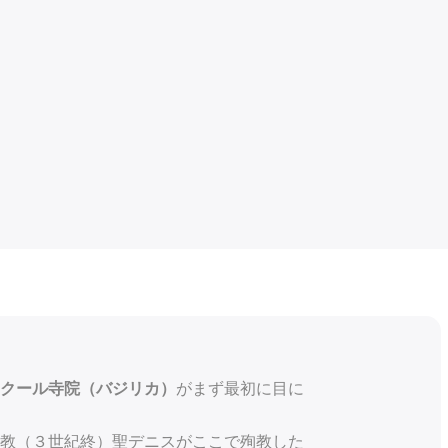
がまず最初に目に
クール寺院（バジリカ）
司教（３世紀終）聖デニスがここで殉教した