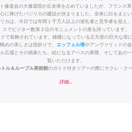
ト修道会の大修道院が丘全体を占めていましたが、フランス革命
心に捧げたバジリカの建設が決まりました。全体に白をまとい
リカは、今日では年間１千万人以上の巡礼者と見学者を迎え、
スでビジター数第２位のモニュメントの座を誇っています。
イクで装飾されています。鐘楼になっている正方形の巨大な塔に
眺めの美しさは指折りで、
やアンヴァリッドの金
エッフェル塔
ル広場とその画家たち、絵になるアベスの界隈、そしてあの一
覧いただけます。
のガイド付きツアーの際にサクレ・ク
ルトル＆ルーブル美術館
詳細...