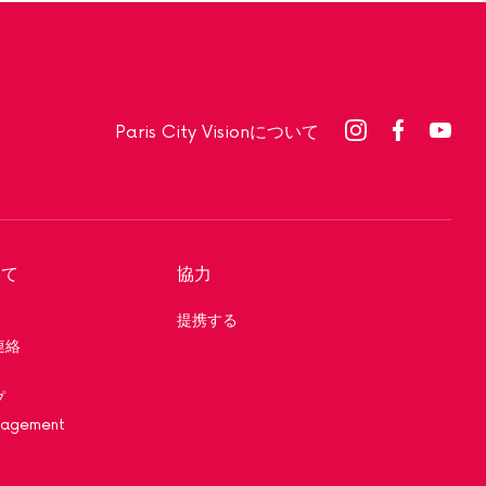
Paris City Visionについて
いて
協力
提携する
連絡
プ
nagement