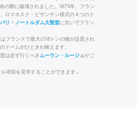
の際に破壊されました。1873年、フラン
、ロマネスク・ビザンチン様式の４つのド
に次いでフラン
パリ・ノートルダム大聖堂
はフランスで最大の18トンの鐘が設置され
のドームがひときわ映えます。
度は必ず行くべき
がご
ムーラン・ルージ
ュ
ール寺院を見学することができます
...