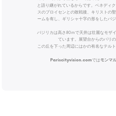
と語り継がれているからです。ベネディク
スのプロイセンとの敗戦後、キリストの聖
ームを有し、ギリシャ十字の形をしたバジ
バジリカは高さ80ｍで天井は壮麗なモザ
ています。展望台からのパリの
この丘を下った周辺にはかの有名なテルト
では
Pariscityvision.com
モンマ