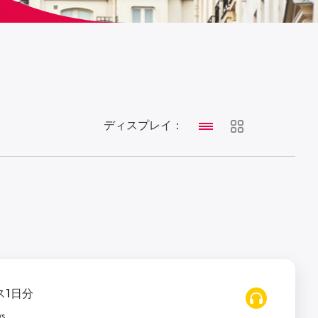
ディスプレイ：
ス1日分
ws