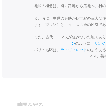
地区の概念は、時に路地から路地へ、村の
また時に、中世の足跡が17世紀の偉大な
ます。17世紀には、イエズス会の所有で
また、古代ローマ人が住みついた地であり
のように、
サンジ
ン
パリの地区は、
ラ・ヴィレット
のようある
ネス、芸
時間を守る