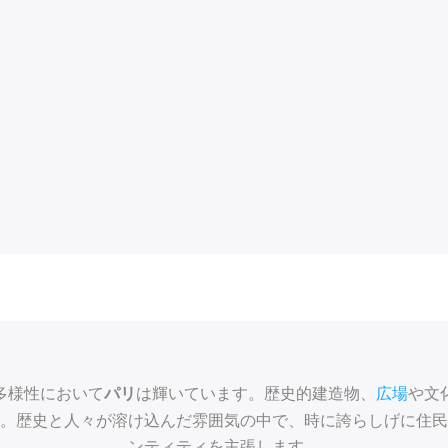
多様性において
は輝いています。歴史的建造物、
広場
や文
パリ
。歴史と人々が溶け込んだ雰囲気の中で、時に誇らしげに住民
ンティティを主張します。