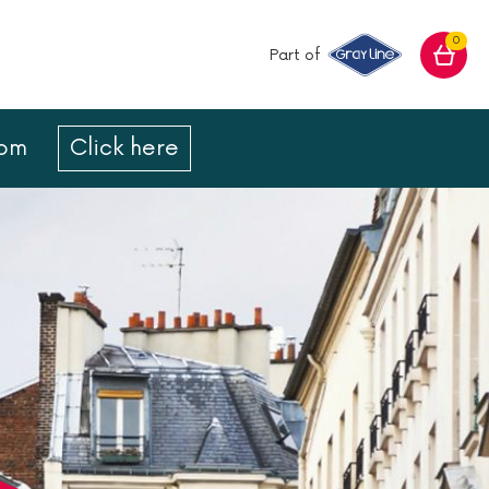
0
Part of
com
Click here