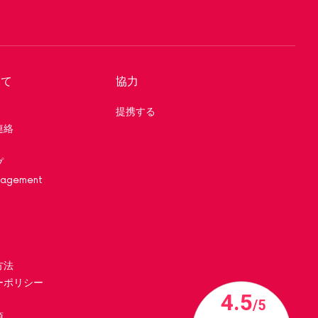
いて
協力
提携する
連絡
プ
nagement
約
方法
ーポリシー
項