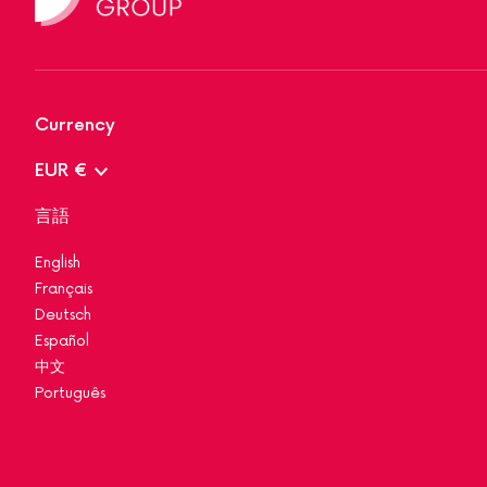
Currency
EUR €
言語
English
Français
Deutsch
Español
中文
Português