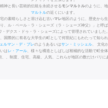
精神と長い芸術的伝統を永続させる
のように、地
モンマルトル
マルトル
の近くにいます。
住宅の素晴らしさと溶け込む古い
地区のように、歴史から生
マレ
あり、ル・ペール・ラ・シェーズ（ラ・シェーズ神父）」と呼
ワ・デクス・ドゥ・ラ・シェーズによって管理されていました
、国際的に有名な大学生の町として何世紀にもわたって知られ
ェルマン・デ・プレ
のようあるいは
サン・ミッシェル
、 文化
いは
レ・アール
、様々な構造としばしば相補的な活動で町全体
術、、制度、住宅、高級、人気、これらが地区の数だけパリに