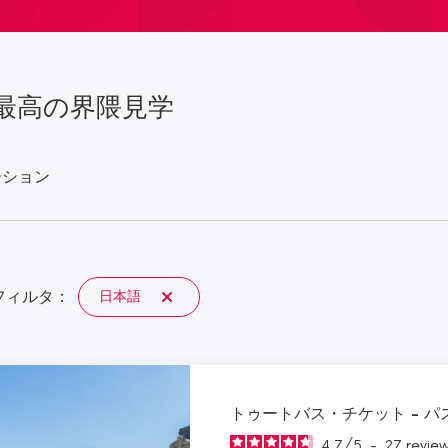
最高の界隈見学
ーション
フィルタ：
日本語
トゥートバス・チケット - パ
4.7
/
5
-
27
revie